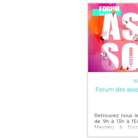
LI
18
Forum des asso
Retrouvez nous 
de 9h à 13h à l'
Meyzieu à l'oc
associations de Me