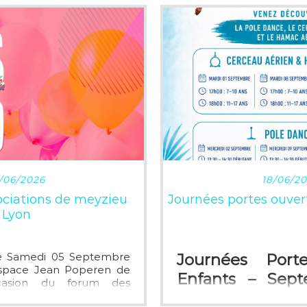
RE PLUS
LIRE P
/06/2026
18/06/2
ciations de meyzieu
Journées portes ouvert
Lyon
le Samedi 05 Septembre
Journées Port
Espace Jean Poperen de
Enfants – Sep
casion du forum des
Gravity Studio
yzieu.