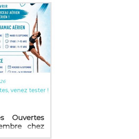
LUS
026
es, venez tester !
es Ouvertes
tembre chez